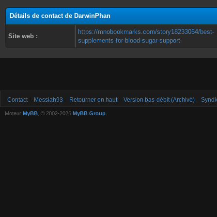
Détails de contact de DarwinPhan
https://mnobookmarks.com/story18233054/best-
Site web :
supplements-for-blood-sugar-support
Contact
Messiah93
Retourner en haut
Version bas-débit (Archivé)
Syndi
Moteur
MyBB
, © 2002-2026
MyBB Group
.