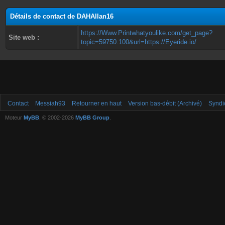
Détails de contact de DAHAllan16
https://Www.Printwhatyoulike.com/get_page?
Site web :
topic=59750.100&url=https://Eyeride.io/
Contact
Messiah93
Retourner en haut
Version bas-débit (Archivé)
Syndi
Moteur
MyBB
, © 2002-2026
MyBB Group
.