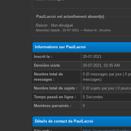
PaulLacroi est actuellement absent(e)
Raison : Non divulgué.
Absent(e) depuis : 20-07-2021 — Retour le : Inconnu
Informations sur PaulLacroi
Inscrit le :
20-07-2021
Dernière visite
20-07-2021, 02:45 AM
Nombre total de
0 (0 messages par jour | 0 p
messages :
messages)
Nombre total de sujets :
0 (0 sujets par jour | 0 pour
Temps passé en ligne :
5 Secondes
Membres parrainés :
0
Détails de contact de PaulLacroi
Site web :
https://convertenglishaddre