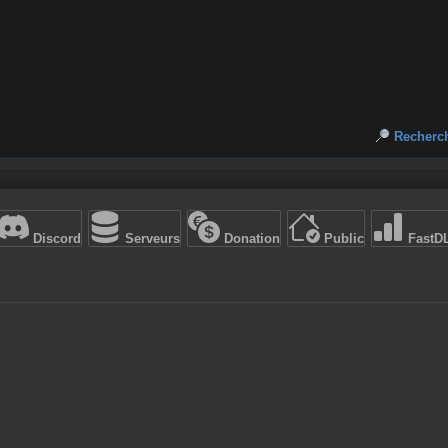
Recherc
Discord
Serveurs
Donation
Public
FastD