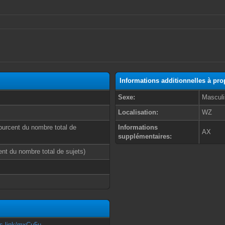
Informations additionnelles à pr
Sexe:
Masculi
Localisation:
WZ
ourcent du nombre total de
Informations
AX
supplémentaires:
cent du nombre total de sujets)
ss.link/mxCu5u