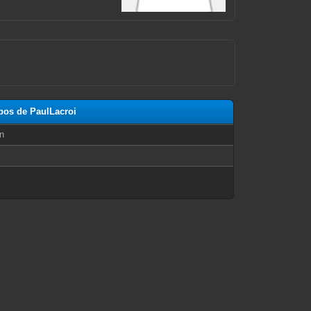
opos de PaulLacroi
n