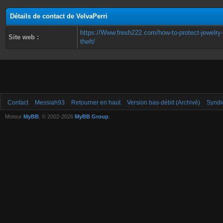
Détails de contact de VelvaPerri
https://Www.fresh222.com/how-to-protect-jewelry
Site web :
theft/
Contact
Messiah93
Retourner en haut
Version bas-débit (Archivé)
Syndi
Moteur
MyBB
, © 2002-2026
MyBB Group
.