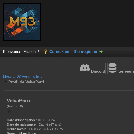
Bienvenue, Visiteur !
Connexion
S’enregistrer
Discord
Serveur
Messiah93 Forum officiel
Profil de VelvaPerri
VelvaPerri
(Niveau: 0)
Date d’inscription :
01-10-2024
Date de naissance :
Caché (47 ans)
Heure locale :
06-08-2026 à 21:33 PM
Statut :
Hors ligne