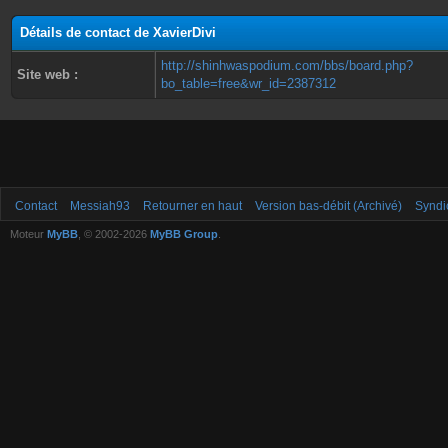
Détails de contact de XavierDivi
http://shinhwaspodium.com/bbs/board.php?
Site web :
bo_table=free&wr_id=2387312
Contact
Messiah93
Retourner en haut
Version bas-débit (Archivé)
Syndi
Moteur
MyBB
, © 2002-2026
MyBB Group
.