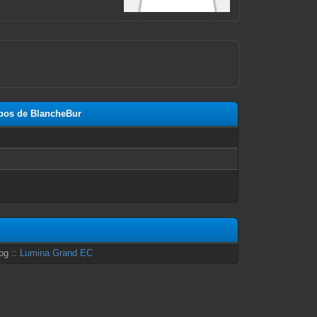
opos de BlancheBur
n
og ::
Lumina Grand EC