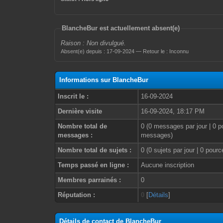
BlancheBur est actuellement absent(e)
Raison : Non divulgué.
Absent(e) depuis : 17-09-2024 — Retour le : Inconnu
Informations sur BlancheBur
Inscrit le :
16-09-2024
Dernière visite
16-09-2024, 18:17 PM
Nombre total de
0 (0 messages par jour | 0 p
messages :
messages)
Nombre total de sujets :
0 (0 sujets par jour | 0 pour
Temps passé en ligne :
Aucune inscription
Membres parrainés :
0
Réputation :
0
[
Détails
]
Détails de contact de BlancheBur