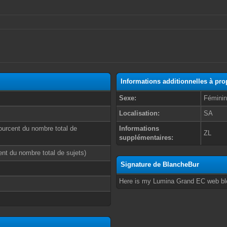
Informations additionnelles à pr
Sexe:
Fémini
Localisation:
SA
ourcent du nombre total de
Informations
ZL
supplémentaires:
cent du nombre total de sujets)
Signature de BlancheBur
Here is my Lumina Grand EC web bl