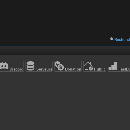
Recherc
Discord
Serveurs
Donation
Public
FastD