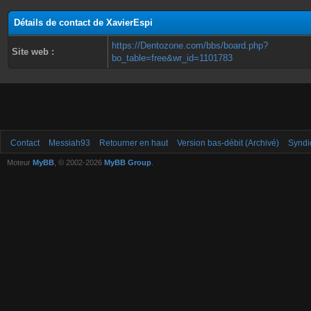
Détails de contact de XavierEspi
https://Dentozone.com/bbs/board.php?
Site web :
bo_table=free&wr_id=1101783
Contact
Messiah93
Retourner en haut
Version bas-débit (Archivé)
Syndi
Moteur
MyBB
, © 2002-2026
MyBB Group
.