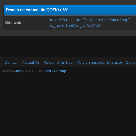
Détails de contact de QOZKari691
https://Koreaskate.Or.kr/game/bbs/board.php?
Site web :
bo_table=free&wr_id=930408
Contact
Messiah93
Retourner en haut
Version bas-débit (Archivé)
Syndi
Moteur
MyBB
, © 2002-2026
MyBB Group
.