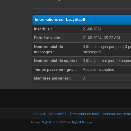
Informations sur LacyStauff
Inscrit le :
21-08-2024
Dernière visite
21-08-2024, 05:22 AM
Nombre total de
0 (0 messages par jour | 0 p
messages :
messages)
Nombre total de sujets :
0 (0 sujets par jour | 0 pour
Temps passé en ligne :
Aucune inscription
Membres parrainés :
0
Contact
Messiah93
Retourner en haut
Version bas-débit
Moteur
MyBB
, © 2002-2026
MyBB Group
.