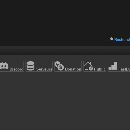
Recherc
Discord
Serveurs
Donation
Public
FastD