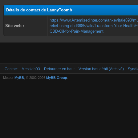
Détails de contact de LannyToomb
https://www.Artemisedinter.com/ankevitale693/mu
Site web :
relief-using-cbd3685/wiki/Transform-Your-Health
CBD-Oil-for-Pain-Management
Contact
Messiah93
Retourner en haut
Version bas-débit (Archivé)
Syndi
Moteur
MyBB
, © 2002-2026
MyBB Group
.