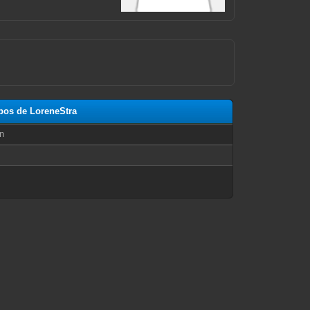
opos de LoreneStra
n