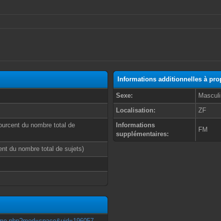
Informations additionnelles à pr
Sexe:
Masculi
Localisation:
ZF
ourcent du nombre total de
Informations
FM
supplémentaires:
cent du nombre total de sujets)
/home.php?mod=space&uid=196057