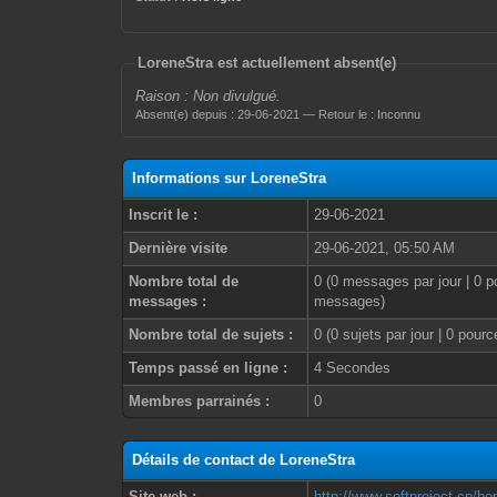
LoreneStra est actuellement absent(e)
Raison : Non divulgué.
Absent(e) depuis : 29-06-2021 — Retour le : Inconnu
Informations sur LoreneStra
Inscrit le :
29-06-2021
Dernière visite
29-06-2021, 05:50 AM
Nombre total de
0 (0 messages par jour | 0 p
messages :
messages)
Nombre total de sujets :
0 (0 sujets par jour | 0 pour
Temps passé en ligne :
4 Secondes
Membres parrainés :
0
Détails de contact de LoreneStra
Site web :
http://www.softproject.cn