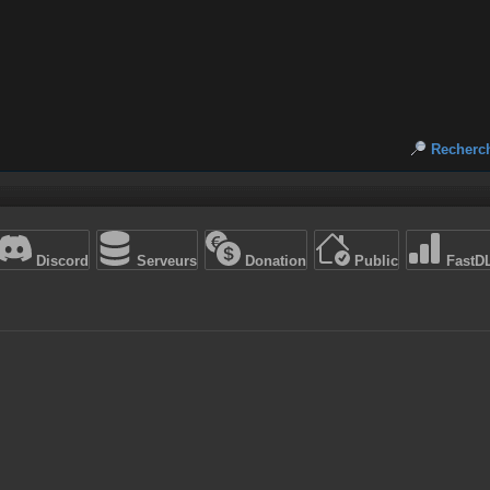
Recherc
Discord
Serveurs
Donation
Public
FastD