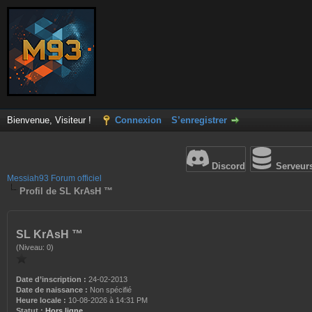
Bienvenue, Visiteur !
Connexion
S’enregistrer
Discord
Serveur
Messiah93 Forum officiel
Profil de SL KrAsH ™
SL KrAsH ™
(Niveau: 0)
Date d’inscription :
24-02-2013
Date de naissance :
Non spécifié
Heure locale :
10-08-2026 à 14:31 PM
Statut :
Hors ligne