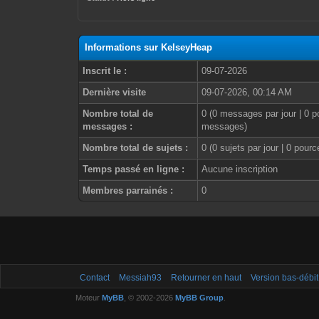
Informations sur KelseyHeap
Inscrit le :
09-07-2026
Dernière visite
09-07-2026, 00:14 AM
Nombre total de
0 (0 messages par jour | 0 p
messages :
messages)
Nombre total de sujets :
0 (0 sujets par jour | 0 pour
Temps passé en ligne :
Aucune inscription
Membres parrainés :
0
Contact
Messiah93
Retourner en haut
Version bas-débit
Moteur
MyBB
, © 2002-2026
MyBB Group
.