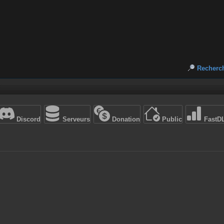
Recherc
Discord
Serveurs
Donation
Public
FastD