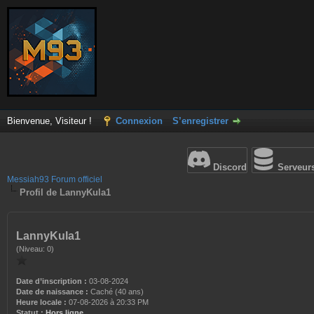
Bienvenue, Visiteur !
Connexion
S’enregistrer
Discord
Serveur
Messiah93 Forum officiel
Profil de LannyKula1
LannyKula1
(Niveau: 0)
Date d’inscription :
03-08-2024
Date de naissance :
Caché (40 ans)
Heure locale :
07-08-2026 à 20:33 PM
Statut :
Hors ligne