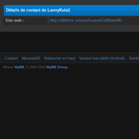
Détails de contact de LannyKula1
Site web :
http://ultfoms.ru/user/LouiseColdham46/
Contact
Messiah93
Retourner en haut
Version bas-débit (Archivé)
Syndi
Moteur
MyBB
, © 2002-2026
MyBB Group
.