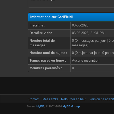
Informations sur CarlFieldi
Inscrit le :
03-06-2026
Dernière visite
03-06-2026, 21:31 PM
Nombre total de
0 (0 messages par jour | 0 p
messages :
messages)
Nombre total de sujets :
0 (0 sujets par jour | 0 pour
Temps passé en ligne :
Aucune inscription
Membres parrainés :
0
Contact
Messiah93
Retourner en haut
Version bas-débit
Moteur
MyBB
, © 2002-2026
MyBB Group
.