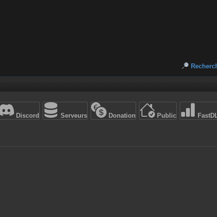
Recherc
Discord
Serveurs
Donation
Public
FastD