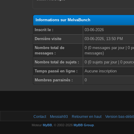
Informations sur MelvaBunch
Inscrit le :
03-06-2026
Dernière visite
03-06-2026, 13:50 PM
Nombre total de
0 (0 messages par jour | 0 p
messages :
messages)
Nombre total de sujets :
0 (0 sujets par jour | 0 pour
Temps passé en ligne :
Aucune inscription
Membres parrainés :
0
Contact
Messiah93
Retourner en haut
Version bas-débit
Moteur
MyBB
, © 2002-2026
MyBB Group
.