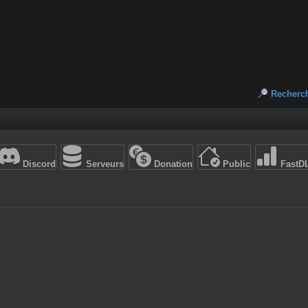
Recherc
Discord
Serveurs
Donation
Public
FastD