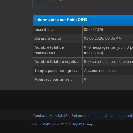
Informations sur PabloO943
Inscrit le :
03-06-2026
Dernière visite
03-06-2026, 09:06 AM
Nombre total de
0 (0 messages par jour | 0 p
messages :
messages)
Nombre total de sujets :
0 (0 sujets par jour | 0 pour
Temps passé en ligne :
Aucune inscription
Membres parrainés :
0
Contact
Messiah93
Retourner en haut
Version bas-débit
Moteur
MyBB
, © 2002-2026
MyBB Group
.