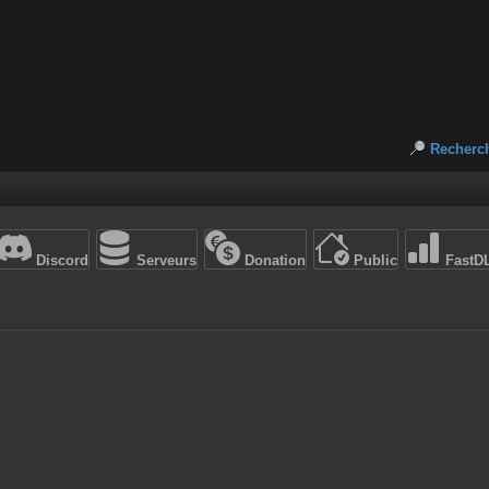
Recherc
Discord
Serveurs
Donation
Public
FastD