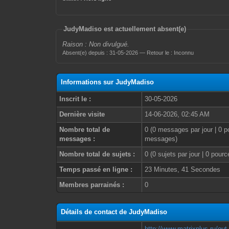
JudyMadiso est actuellement absent(e)
Raison : Non divulgué.
Absent(e) depuis : 31-05-2026 — Retour le : Inconnu
Informations sur JudyMadiso
Inscrit le :
30-05-2026
Dernière visite
14-06-2026, 02:45 AM
Nombre total de
0 (0 messages par jour | 0 p
messages :
messages)
Nombre total de sujets :
0 (0 sujets par jour | 0 pour
Temps passé en ligne :
23 Minutes, 41 Secondes
Membres parrainés :
0
Détails de contact de JudyMadiso
http://www.matrixplus.ru/out