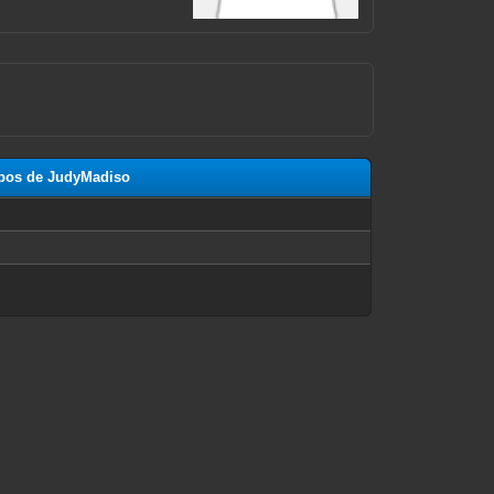
ropos de JudyMadiso
n