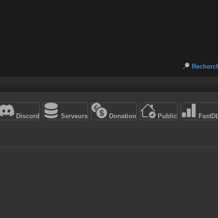
Recherc
Discord
Serveurs
Donation
Public
FastD