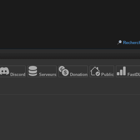
Recherc
Discord
Serveurs
Donation
Public
FastD