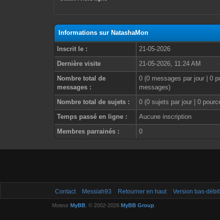
Informations sur NatashaMon
Inscrit le :
21-05-2026
Dernière visite
21-05-2026, 11:24 AM
Nombre total de
0 (0 messages par jour | 0 p
messages :
messages)
Nombre total de sujets :
0 (0 sujets par jour | 0 pour
Temps passé en ligne :
Aucune inscription
Membres parrainés :
0
Contact
Messiah93
Retourner en haut
Version bas-débit
Moteur
MyBB
, © 2002-2026
MyBB Group
.