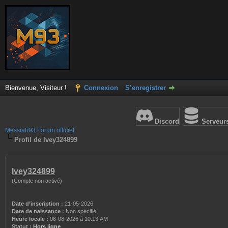
Bienvenue, Visiteur !
Connexion
S’enregistrer
Discord
Serveur
Messiah93 Forum officiel
Profil de Ivey324899
Ivey324899
(Compte non activé)
Date d’inscription :
21-05-2026
Date de naissance :
Non spécifié
Heure locale :
06-08-2026 à 10:13 AM
Statut :
Hors ligne