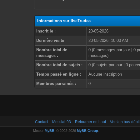
Informations sur IlseTrudea
Inscrit le :
20-05-2026
Dernière visite
20-05-2026, 10:00 AM
Nombre total de
0 (0 messages par jour | 0 p
messages :
messages)
Nombre total de sujets :
0 (0 sujets par jour | 0 pour
Temps passé en ligne :
Aucune inscription
Membres parrainés :
0
Contact
Messiah93
Retourner en haut
Version bas-débit
Moteur
MyBB
, © 2002-2026
MyBB Group
.