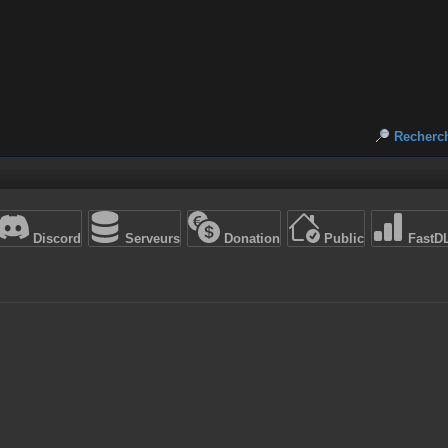
Recherc
Discord
Serveurs
Donation
Public
FastD