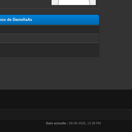
opos de DaniellaAs
n
Date actuelle :
09-08-2026, 13:39 PM