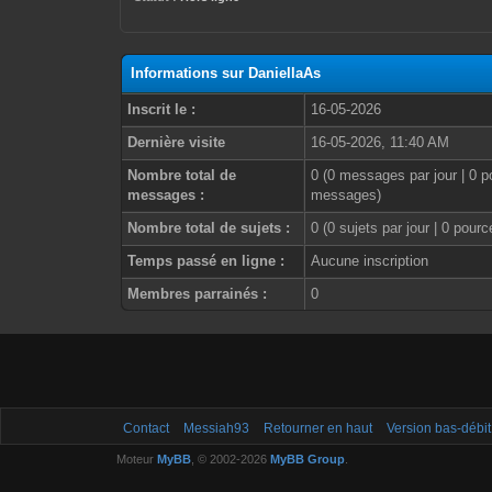
Informations sur DaniellaAs
Inscrit le :
16-05-2026
Dernière visite
16-05-2026, 11:40 AM
Nombre total de
0 (0 messages par jour | 0 p
messages :
messages)
Nombre total de sujets :
0 (0 sujets par jour | 0 pour
Temps passé en ligne :
Aucune inscription
Membres parrainés :
0
Contact
Messiah93
Retourner en haut
Version bas-débit
Moteur
MyBB
, © 2002-2026
MyBB Group
.