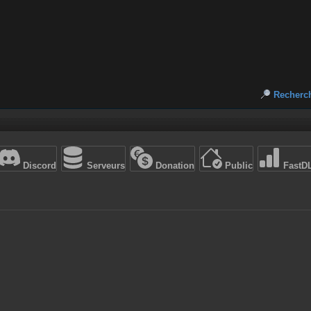
Recherc
Discord
Serveurs
Donation
Public
FastD