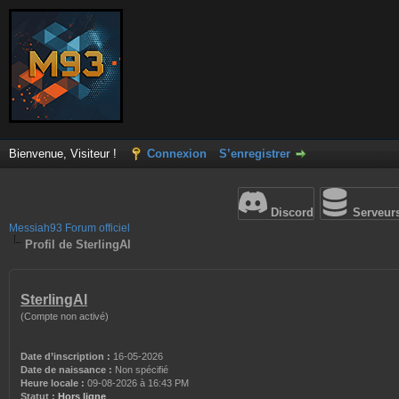
Bienvenue, Visiteur !
Connexion
S’enregistrer
Discord
Serveur
Messiah93 Forum officiel
Profil de SterlingAl
SterlingAl
(Compte non activé)
Date d’inscription :
16-05-2026
Date de naissance :
Non spécifié
Heure locale :
09-08-2026 à 16:43 PM
Statut :
Hors ligne