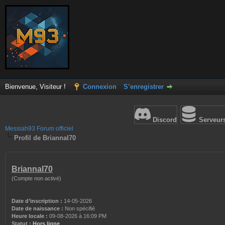
Bienvenue, Visiteur !
Connexion
S’enregistrer
Discord
Serveur
Messiah93 Forum officiel
Profil de BriannaI70
BriannaI70
(Compte non activé)
Date d’inscription :
14-05-2026
Date de naissance :
Non spécifié
Heure locale :
09-08-2026 à 16:09 PM
Statut :
Hors ligne