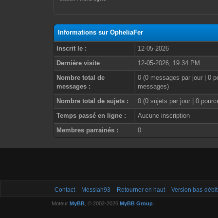
Informations sur OpheliaFer
Inscrit le :
12-05-2026
Dernière visite
12-05-2026, 19:34 PM
Nombre total de
0 (0 messages par jour | 0 p
messages :
messages)
Nombre total de sujets :
0 (0 sujets par jour | 0 pour
Temps passé en ligne :
Aucune inscription
Membres parrainés :
0
Contact
Messiah93
Retourner en haut
Version bas-débit
Moteur
MyBB
, © 2002-2026
MyBB Group
.