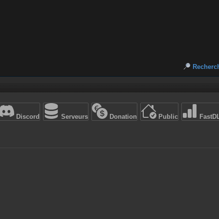
Recherc
Discord
Serveurs
Donation
Public
FastD