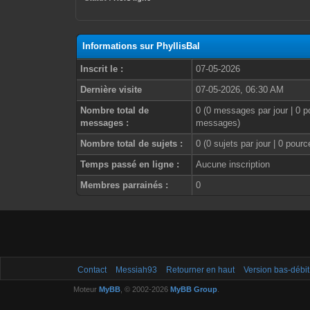
Informations sur PhyllisBal
Inscrit le :
07-05-2026
Dernière visite
07-05-2026, 06:30 AM
Nombre total de
0 (0 messages par jour | 0 p
messages :
messages)
Nombre total de sujets :
0 (0 sujets par jour | 0 pour
Temps passé en ligne :
Aucune inscription
Membres parrainés :
0
Contact
Messiah93
Retourner en haut
Version bas-débit
Moteur
MyBB
, © 2002-2026
MyBB Group
.