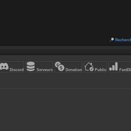
Recherc
Discord
Serveurs
Donation
Public
FastD