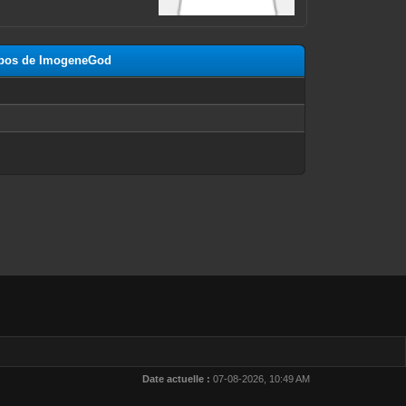
ropos de ImogeneGod
n
Date actuelle :
07-08-2026, 10:49 AM