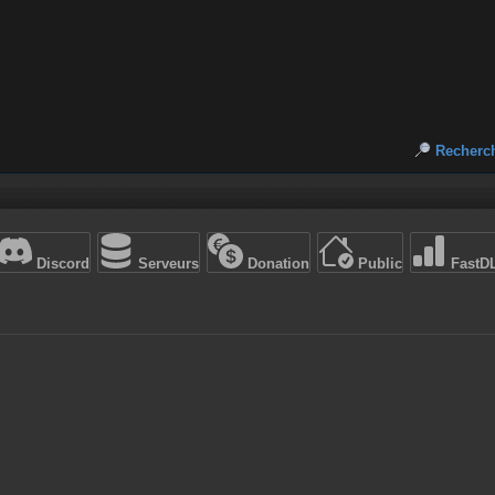
Recherc
Discord
Serveurs
Donation
Public
FastD