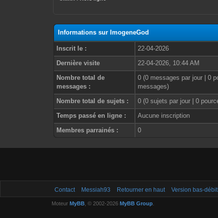
Informations sur ImogeneGod
Inscrit le :
22-04-2026
Dernière visite
22-04-2026, 10:44 AM
Nombre total de
0 (0 messages par jour | 0 p
messages :
messages)
Nombre total de sujets :
0 (0 sujets par jour | 0 pour
Temps passé en ligne :
Aucune inscription
Membres parrainés :
0
Contact
Messiah93
Retourner en haut
Version bas-débit
Moteur
MyBB
, © 2002-2026
MyBB Group
.