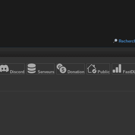
Recherc
Discord
Serveurs
Donation
Public
FastD