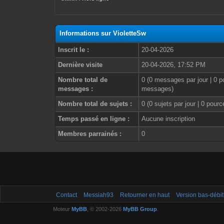
Informations sur VioletteSw
Inscrit le :
20-04-2026
Dernière visite
20-04-2026, 17:52 PM
Nombre total de
0 (0 messages par jour | 0 p
messages :
messages)
Nombre total de sujets :
0 (0 sujets par jour | 0 pour
Temps passé en ligne :
Aucune inscription
Membres parrainés :
0
Contact
Messiah93
Retourner en haut
Version bas-débit
Moteur
MyBB
, © 2002-2026
MyBB Group
.