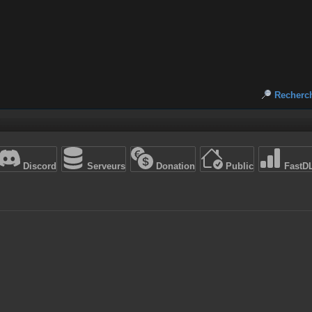
Recherc
Discord
Serveurs
Donation
Public
FastD