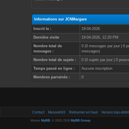
Informations sur JCNMargare
Inscrit le :
19-04-2026
Dernière visite
19-04-2026, 12:20 PM
Nombre total de
0 (0 messages par jour | 0 p
messages :
messages)
Nombre total de sujets :
0 (0 sujets par jour | 0 pour
Temps passé en ligne :
Aucune inscription
Membres parrainés :
0
Contact
Messiah93
Retourner en haut
Version bas-débit
Moteur
MyBB
, © 2002-2026
MyBB Group
.