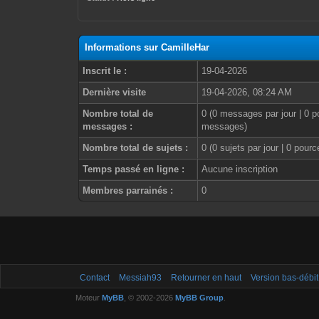
Informations sur CamilleHar
Inscrit le :
19-04-2026
Dernière visite
19-04-2026, 08:24 AM
Nombre total de
0 (0 messages par jour | 0 p
messages :
messages)
Nombre total de sujets :
0 (0 sujets par jour | 0 pour
Temps passé en ligne :
Aucune inscription
Membres parrainés :
0
Contact
Messiah93
Retourner en haut
Version bas-débit
Moteur
MyBB
, © 2002-2026
MyBB Group
.