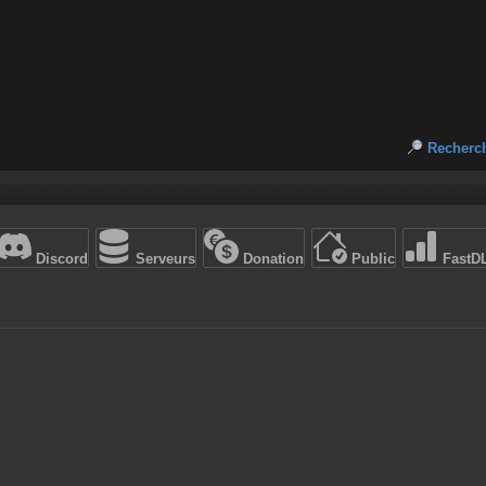
Recherc
Discord
Serveurs
Donation
Public
FastD