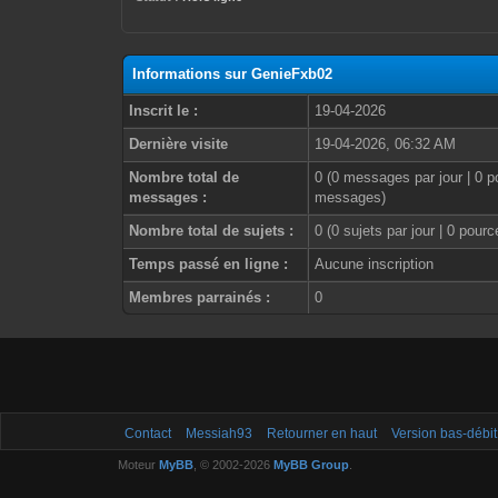
Informations sur GenieFxb02
Inscrit le :
19-04-2026
Dernière visite
19-04-2026, 06:32 AM
Nombre total de
0 (0 messages par jour | 0 p
messages :
messages)
Nombre total de sujets :
0 (0 sujets par jour | 0 pour
Temps passé en ligne :
Aucune inscription
Membres parrainés :
0
Contact
Messiah93
Retourner en haut
Version bas-débit
Moteur
MyBB
, © 2002-2026
MyBB Group
.