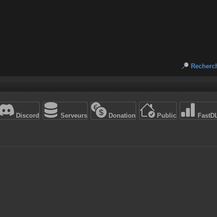
Recherc
Discord
Serveurs
Donation
Public
FastD