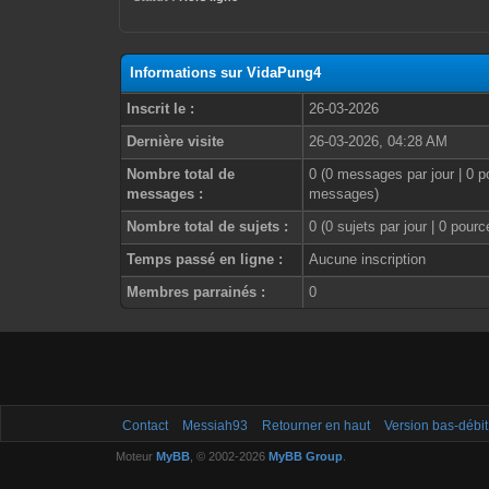
Informations sur VidaPung4
Inscrit le :
26-03-2026
Dernière visite
26-03-2026, 04:28 AM
Nombre total de
0 (0 messages par jour | 0 p
messages :
messages)
Nombre total de sujets :
0 (0 sujets par jour | 0 pour
Temps passé en ligne :
Aucune inscription
Membres parrainés :
0
Contact
Messiah93
Retourner en haut
Version bas-débit
Moteur
MyBB
, © 2002-2026
MyBB Group
.