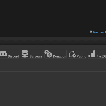
Recherc
Discord
Serveurs
Donation
Public
FastD