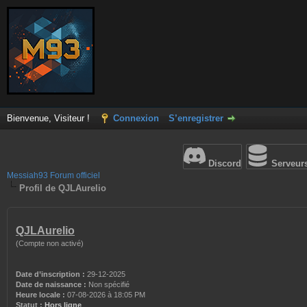
Bienvenue, Visiteur !
Connexion
S’enregistrer
Discord
Serveur
Messiah93 Forum officiel
Profil de QJLAurelio
QJLAurelio
(Compte non activé)
Date d’inscription :
29-12-2025
Date de naissance :
Non spécifié
Heure locale :
07-08-2026 à 18:05 PM
Statut :
Hors ligne