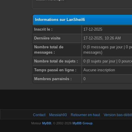
Informations sur LanSheil6
Inscrit le :
17-12-2025
Dernière visite
17-12-2025, 10:26 AM
Nombre total de
0 (0 messages par jour | 0 p
messages :
messages)
Nombre total de sujets :
0 (0 sujets par jour | 0 pour
Temps passé en ligne :
Aucune inscription
Membres parrainés :
0
Contact
Messiah93
Retourner en haut
Version bas-débit
Moteur
MyBB
, © 2002-2026
MyBB Group
.