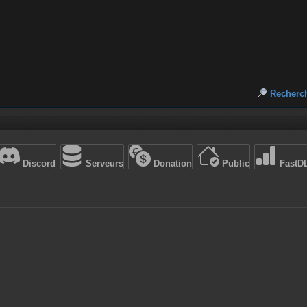
Recherc
Discord
Serveurs
Donation
Public
FastD