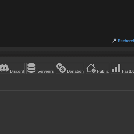
Recherc
Discord
Serveurs
Donation
Public
FastD