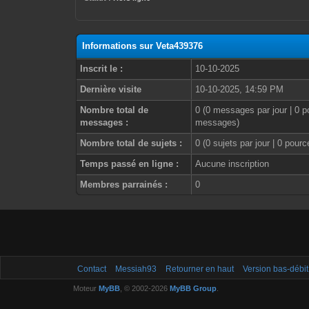
Informations sur Veta439376
Inscrit le :
10-10-2025
Dernière visite
10-10-2025, 14:59 PM
Nombre total de
0 (0 messages par jour | 0 p
messages :
messages)
Nombre total de sujets :
0 (0 sujets par jour | 0 pour
Temps passé en ligne :
Aucune inscription
Membres parrainés :
0
Contact
Messiah93
Retourner en haut
Version bas-débit
Moteur
MyBB
, © 2002-2026
MyBB Group
.