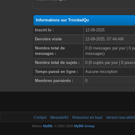
Informations sur TrinidadQu
Inscrit le :
12-09-2025
Dernière visite
12-09-2025, 07:44 AM
Nombre total de
0 (0 messages par jour | 0 p
messages :
messages)
Nombre total de sujets :
0 (0 sujets par jour | 0 pour
Temps passé en ligne :
Aucune inscription
Membres parrainés :
0
Contact
Messiah93
Retourner en haut
Version bas-débit
Moteur
MyBB
, © 2002-2026
MyBB Group
.