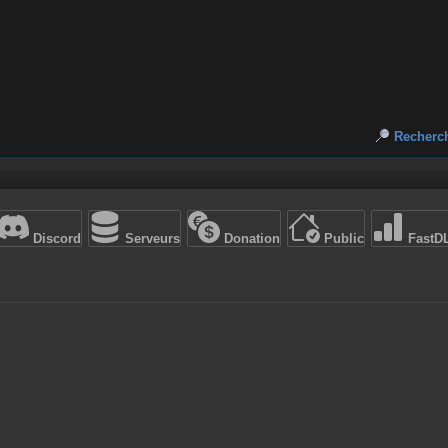
Recherc
Discord
Serveurs
Donation
Public
FastD