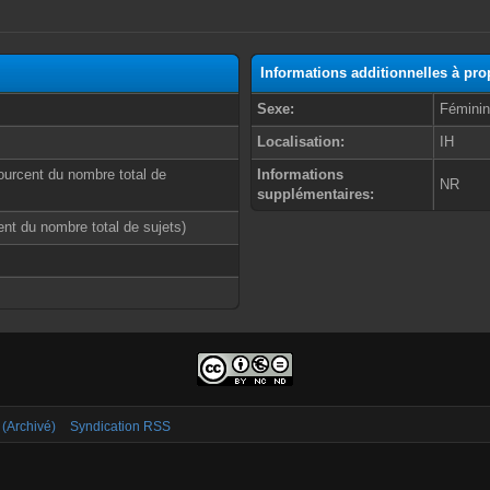
Informations additionnelles à pr
Sexe:
Fémini
Localisation:
IH
ourcent du nombre total de
Informations
NR
supplémentaires:
cent du nombre total de sujets)
 (Archivé)
Syndication RSS