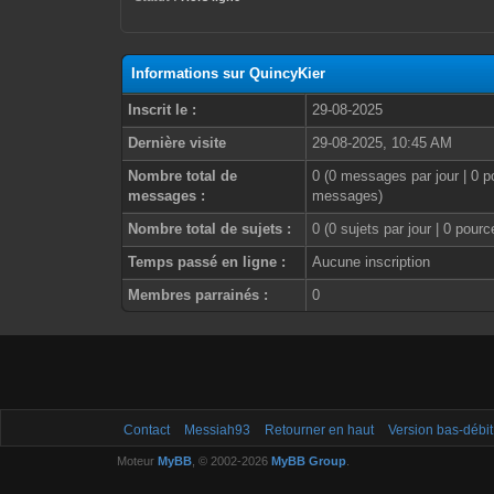
Informations sur QuincyKier
Inscrit le :
29-08-2025
Dernière visite
29-08-2025, 10:45 AM
Nombre total de
0 (0 messages par jour | 0 p
messages :
messages)
Nombre total de sujets :
0 (0 sujets par jour | 0 pour
Temps passé en ligne :
Aucune inscription
Membres parrainés :
0
Contact
Messiah93
Retourner en haut
Version bas-débit
Moteur
MyBB
, © 2002-2026
MyBB Group
.