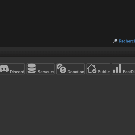
Recherc
Discord
Serveurs
Donation
Public
FastD