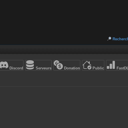
Recherc
Discord
Serveurs
Donation
Public
FastD