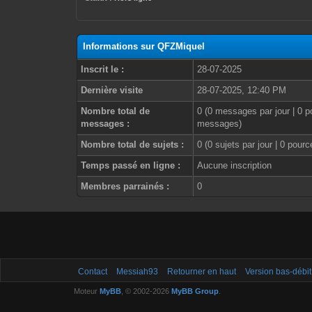
Informations sur QFZMiquel
Inscrit le :
28-07-2025
Dernière visite
28-07-2025, 12:40 PM
Nombre total de
0 (0 messages par jour | 0 p
messages :
messages)
Nombre total de sujets :
0 (0 sujets par jour | 0 pour
Temps passé en ligne :
Aucune inscription
Membres parrainés :
0
Contact
Messiah93
Retourner en haut
Version bas-débit
Moteur
MyBB
, © 2002-2026
MyBB Group
.