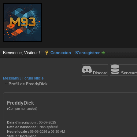
Bienvenue, Visiteur !
Connexion
S’enregistrer
Discord
Serveur
Messiah93 Forum officiel
Profil de FreddyDick
FreddyDick
(Compte non activé)
Date d’inscription :
06-07-2025
Date de naissance :
Non spécifié
Heure locale :
06-08-2026 à 06:30 AM
Statut :
Hors ligne