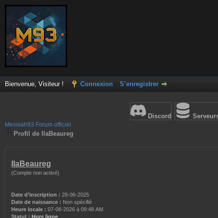
Bienvenue, Visiteur !
Connexion
S’enregistrer
Discord
Serveur
Messiah93 Forum officiel
Profil de IlaBeaureg
IlaBeaureg
(Compte non activé)
Date d’inscription :
28-06-2025
Date de naissance :
Non spécifié
Heure locale :
07-08-2026 à 09:48 AM
Statut :
Hors ligne