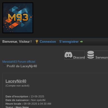
Bienvenue, Visiteur !
Connexion
S’enregistrer
Discord
Serveur
Messiah93 Forum officiel
Profil de LaceyNjr40
LaceyNjr40
(Compte non activé)
Date d’inscription :
13-06-2025
Date de naissance :
Non spécifié
Heure locale :
08-08-2026 à 04:30 AM
Statut :
Hors ligne