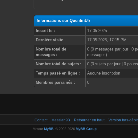
Informations sur QuentinUlr
Inscrit le :
17-05-2025
Dernière visite
17-05-2025, 17:15 PM
Nombre total de
0 (0 messages par jour | 0 p
messages :
messages)
Nombre total de sujets :
0 (0 sujets par jour | 0 pour
Temps passé en ligne :
Aucune inscription
Membres parrainés :
0
Contact
Messiah93
Retourner en haut
Version bas-débit
Moteur
MyBB
, © 2002-2026
MyBB Group
.