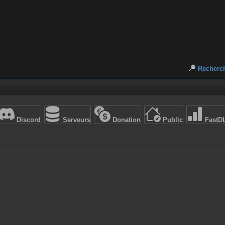
Recherc
Discord
Serveurs
Donation
Public
FastD