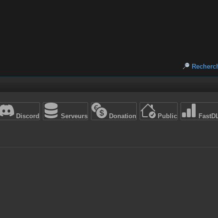
Recherc
Discord
Serveurs
Donation
Public
FastD