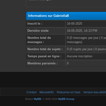
Informations sur GabriellaB
Inscrit le :
16-05-2025
Dernière visite
16-05-2025, 14:13 PM
Nombre total de
0 (0 messages par jour | 0 p
messages :
messages)
Nombre total de sujets :
0 (0 sujets par jour | 0 pour
Temps passé en ligne :
Aucune inscription
Membres parrainés :
0
Contact
Messiah93
Retourner en haut
Version bas-débit
Moteur
MyBB
, © 2002-2026
MyBB Group
.