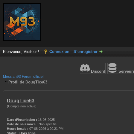
Bienvenue, Visiteur !
Connexion
S’enregistrer
Discord
Serveur
Messiah93 Forum officiel
Profil de DougTice63
DougTice63
(Compte non activé)
Date d’inscription :
16-05-2025
Date de naissance :
Non spécifié
Heure locale :
07-08-2026 à 20:21 PM
Statut :
Hors ligne