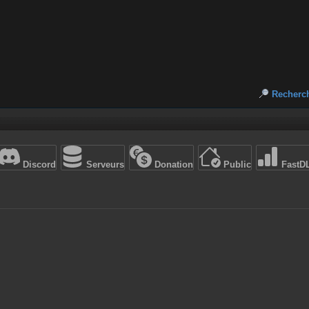
Recherc
Discord
Serveurs
Donation
Public
FastD