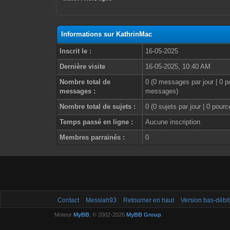
Informations sur KathrinMac
Inscrit le :
16-05-2025
Dernière visite
16-05-2025, 10:40 AM
Nombre total de
0 (0 messages par jour | 0 p
messages :
messages)
Nombre total de sujets :
0 (0 sujets par jour | 0 pour
Temps passé en ligne :
Aucune inscription
Membres parrainés :
0
Contact
Messiah93
Retourner en haut
Version bas-débit
Moteur
MyBB
, © 2002-2026
MyBB Group
.