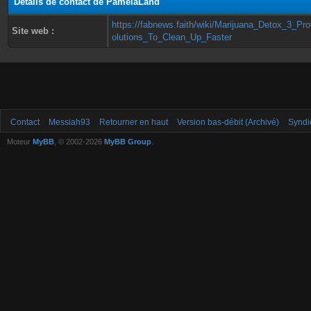
Détails de contact de PamelaLand
https://fabnews.faith/wiki/Marijuana_Detox_3_Pr
Site web :
olutions_To_Clean_Up_Faster
Contact
Messiah93
Retourner en haut
Version bas-débit (Archivé)
Syndi
Moteur
MyBB
, © 2002-2026
MyBB Group
.