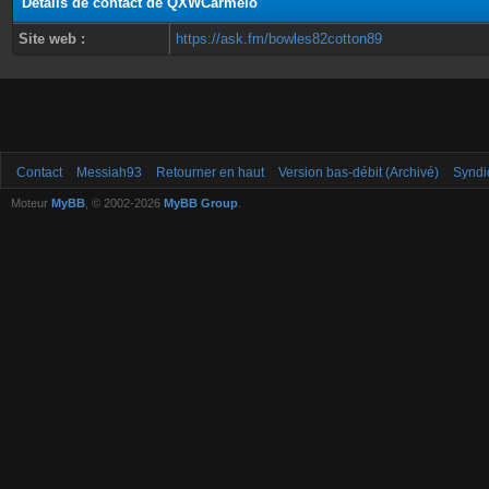
Détails de contact de QXWCarmelo
Site web :
https://ask.fm/bowles82cotton89
Contact
Messiah93
Retourner en haut
Version bas-débit (Archivé)
Syndi
Moteur
MyBB
, © 2002-2026
MyBB Group
.