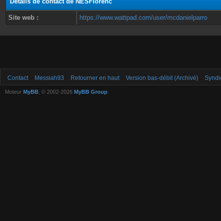
Détails de contact de NESFlorenc
Site web :
https://www.wattpad.com/user/mcdanielparro
Contact
Messiah93
Retourner en haut
Version bas-débit (Archivé)
Syndi
Moteur
MyBB
, © 2002-2026
MyBB Group
.