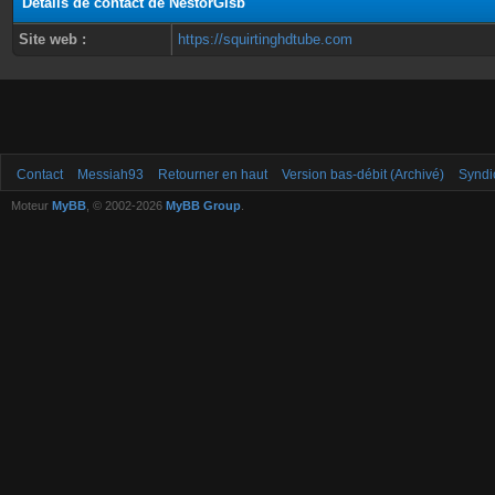
Détails de contact de NestorGisb
Site web :
https://squirtinghdtube.com
Contact
Messiah93
Retourner en haut
Version bas-débit (Archivé)
Syndi
Moteur
MyBB
, © 2002-2026
MyBB Group
.