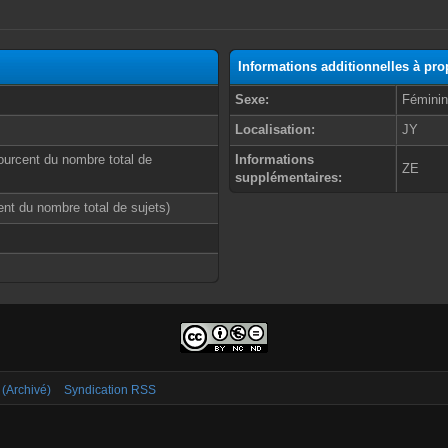
Informations additionnelles à p
Sexe:
Fémini
Localisation:
JY
ourcent du nombre total de
Informations
ZE
supplémentaires:
cent du nombre total de sujets)
 (Archivé)
Syndication RSS