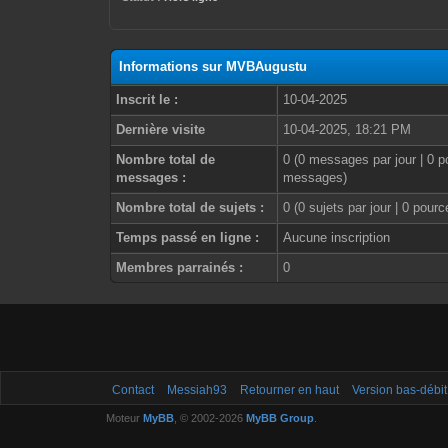
Informations sur MVBAugustu
Inscrit le :
10-04-2025
Dernière visite
10-04-2025, 18:21 PM
Nombre total de
0 (0 messages par jour | 0 p
messages :
messages)
Nombre total de sujets :
0 (0 sujets par jour | 0 pour
Temps passé en ligne :
Aucune inscription
Membres parrainés :
0
Contact
Messiah93
Retourner en haut
Version bas-débit
Moteur
MyBB
, © 2002-2026
MyBB Group
.