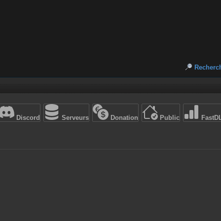
Recherc
Discord
Serveurs
Donation
Public
FastD